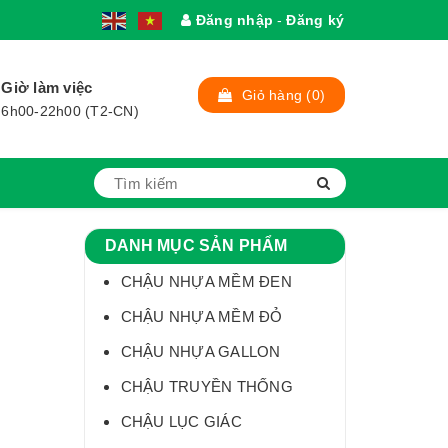
Đăng nhập
-
Đăng ký
1
Giờ làm việc
Giỏ hàng
(0)
6h00-22h00 (T2-CN)
DANH MỤC SẢN PHẨM
CHẬU NHỰA MỀM ĐEN
CHẬU NHỰA MỀM ĐỎ
CHẬU NHỰA GALLON
CHẬU TRUYỀN THỐNG
CHẬU LỤC GIÁC