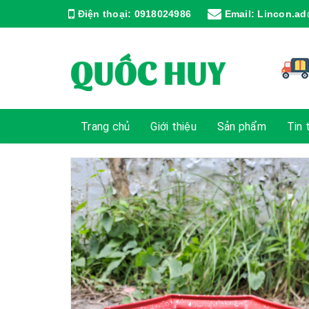
Điện thoại:
0918024986
Email:
Lincon.ad
Trang chủ
Giới thiệu
Sản phẩm
Tin 