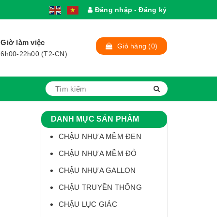
Đăng nhập
-
Đăng ký
1
Giờ làm việc
Giỏ hàng
(0)
6h00-22h00 (T2-CN)
DANH MỤC SẢN PHẨM
CHẬU NHỰA MỀM ĐEN
CHẬU NHỰA MỀM ĐỎ
CHẬU NHỰA GALLON
CHẬU TRUYỀN THỐNG
CHẬU LỤC GIÁC