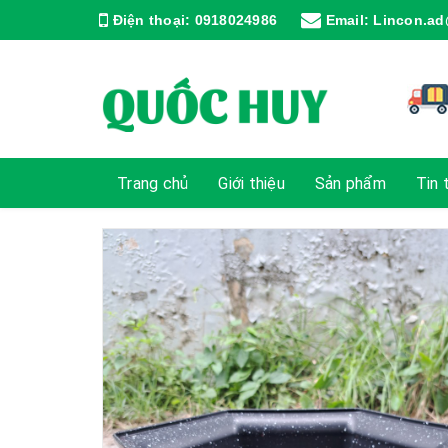
Điện thoại:
0918024986
Email:
Lincon.ad
Trang chủ
Giới thiệu
Sản phẩm
Tin 