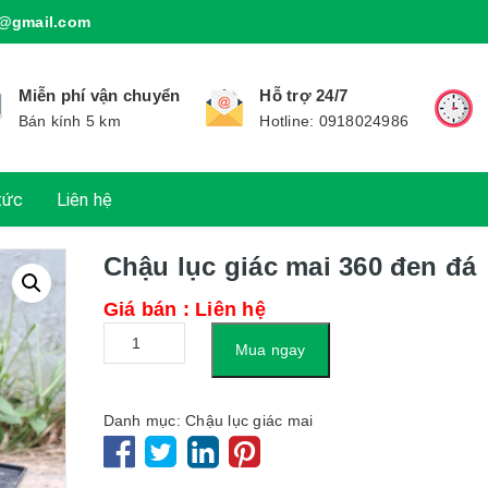
@gmail.com
Miễn phí vận chuyển
Hỗ trợ 24/7
Bán kính 5 km
Hotline: 0918024986
tức
Liên hệ
Chậu lục giác mai 360 đen đá
Giá bán : Liên hệ
Số
Mua ngay
lượng
Danh mục:
Chậu lục giác mai