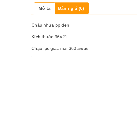
Mô tả
Đánh giá (0)
Chậu nhựa pp đen
Kích thước 36×21
Chậu lục giác mai 360
đen đá