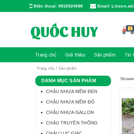
Điện thoại:
0918024986
Email:
Lincon.ad
Trang chủ
Giới thiệu
Sản phẩm
Tin 
Trang chủ
/ Sản phẩm
Showin
DANH MỤC SẢN PHẨM
CHẬU NHỰA MỀM ĐEN
CHẬU NHỰA MỀM ĐỎ
CHẬU NHỰA GALLON
CHẬU TRUYỀN THỐNG
CHẬU LỤC GIÁC