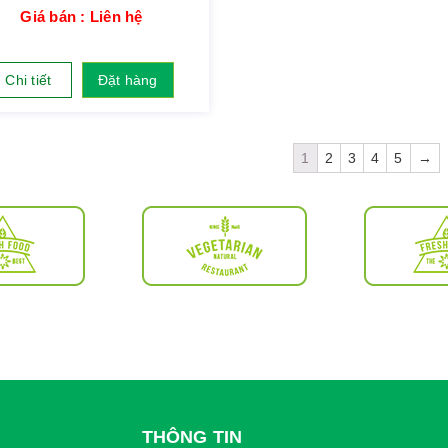
Giá bán : Liên hệ
Chi tiết
Đặt hàng
1
2
3
4
5
→
THÔNG TIN