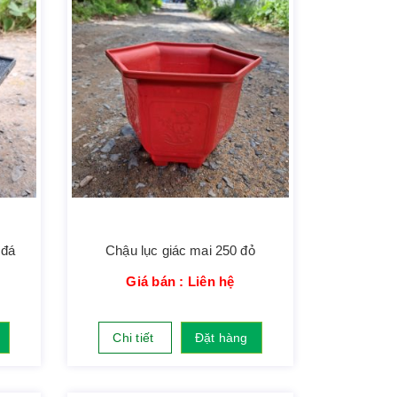
 đá
Chậu lục giác mai 250 đỏ
Giá bán : Liên hệ
Chi tiết
Đặt hàng