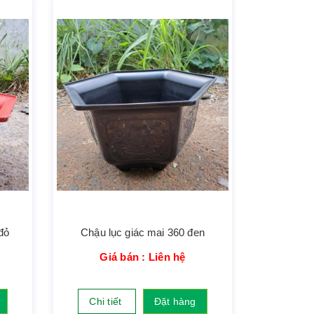
đỏ
Chậu lục giác mai 360 đen
Giá bán : Liên hệ
Chi tiết
Đặt hàng