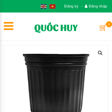
1
Đăng ký
-
Đăng nhập
0