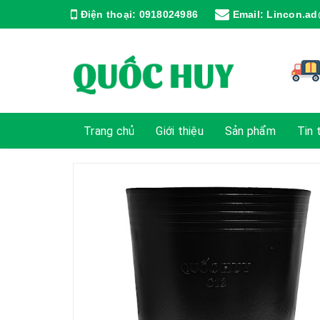
Điện thoại:
0918024986
Email:
Lincon.ad
Trang chủ
Giới thiệu
Sản phẩm
Tin 