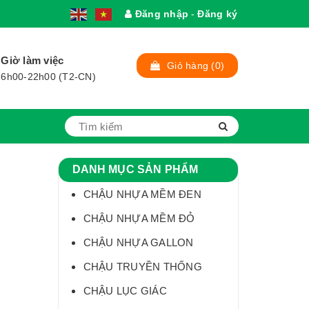
Đăng nhập
-
Đăng ký
1
Giờ làm việc
Giỏ hàng
(0)
6h00-22h00 (T2-CN)
DANH MỤC SẢN PHẨM
CHẬU NHỰA MỀM ĐEN
CHẬU NHỰA MỀM ĐỎ
CHẬU NHỰA GALLON
CHẬU TRUYỀN THỐNG
CHẬU LỤC GIÁC