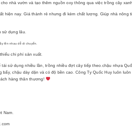
 cho nhà vườn và tạo thêm nguồn oxy thông qua việc trồng cây xanh
 hiện nay. Giá thành rẻ nhưng đi kèm chất lượng. Giúp nhà nông ti
n sử dụng lâu.
ây lên nhau dễ di chuyển.
hiểu chi phí sản xuất.
ể tái sử dụng nhiều lần, trồng nhiều đợt cây tiếp theo.chậu nhựa Qu
ng bẩy, chậu dày dặn và có độ bền cao. Công Ty Quốc Huy luôn luôn
khách hàng thân thương!
ệt Nam.
l.com