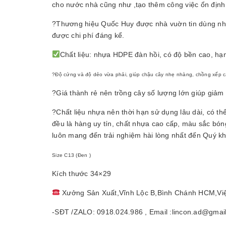
cho nước nhà cũng như ,tạo thêm công việc ổn định
?Thương hiệu Quốc Huy được nhà vuờn tin dùng nhất
được chi phí đáng kể.
Chất liệu: nhựa HDPE đàn hồi, có độ bền cao, hạ
?Độ cứng và độ dẻo vừa phải, giúp chậu cây nhẹ nhàng, chồng xếp c
?Giá thành rẻ nên trồng cây số lượng lớn giúp giảm t
?Chất liệu nhựa nên thời hạn sử dụng lâu dài, có th
đều là hàng uy tín, chất nhựa cao cấp, màu sắc bó
luôn mang đến trải nghiệm hài lòng nhất đến Quý 
Size C13 (Đen )
Kích thước 34×29
Xưởng Sản Xuất,Vĩnh Lộc B,Bình Chánh HCM,Vi
-SĐT /ZALO: 0918.024.986 , Email :lincon.ad@gmai