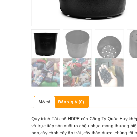
Mô tả
Đánh giá (0)
Quy trình Tái chế HDPE của Công Ty Quốc Huy khép k
và trực tiếp sản xuất ra chậu nhựa mang thương hiệ
hoa,cây cảnh,cây ăn trái ,cây thảo dược ,chúng tô