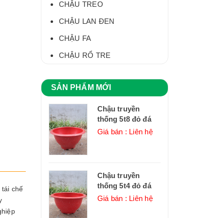
CHẬU TREO
CHẬU LAN ĐEN
CHẬU FA
CHẬU RỔ TRE
SẢN PHẨM MỚI
Chậu truyền
thống 5t8 đỏ đá
Giá bán : Liên hệ
Chậu truyền
thống 5t4 đỏ đá
tái chế
Giá bán : Liên hệ
y
ghiệp