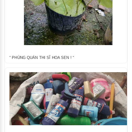
“ PHÙNG QUÁN THI SĨ HOA SEN ! “