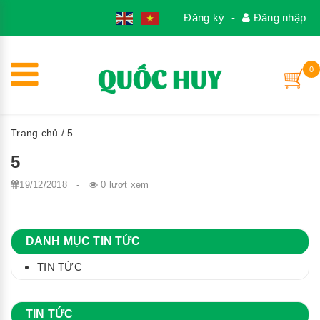
1
Đăng ký
-
Đăng nhập
0
Trang chủ
/ 5
5
19/12/2018
-
0 lượt xem
DANH MỤC TIN TỨC
TIN TỨC
TIN TỨC